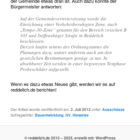
der Gemeinde etwas dran ist. Auch dazu konnte der
Bürgermeister antworten:
Auf der Gemeindevertretersitzung wurde die
Einrichtung einer Verkehrsberuhigten Zone, auch
„Tempo-30-Zone“ genannt für den Bereich zwischen B
105 und Steffenshäger Straße in Reddelich
beschlossen.
Derzeit laufen seitens des Ordnungsamtes die
Planungen dazu, uunter anderem auch um den
gesetzlichen Bestimmungen genüge zu tun. In
absehbarer Zeit werden in einer begrenzten Testphase
Probeschilder aufgestellt.
Wenn es dazu etwas Neues gibt, werden wir es auf
reddelich.de berichten!
Der Artikel wurde veröffentlicht am:
2. Juli 2013
unter:
Ausschüsse
Schlagwörter:
Bauentwicklung
,
GV
,
Hinweise
© reddelich.de 2012 – 2025, erstellt mit: WordPress