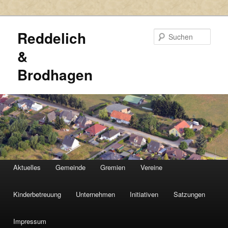
Reddelich
Such
&
Brodhagen
HAUPTMENÜ
Aktuelles
Gemeinde
Gremien
Vereine
Zum
Zum
primären
sekundären
Kinderbetreuung
Unternehmen
Initiativen
Satzungen
Inhalt
Inhalt
Impressum