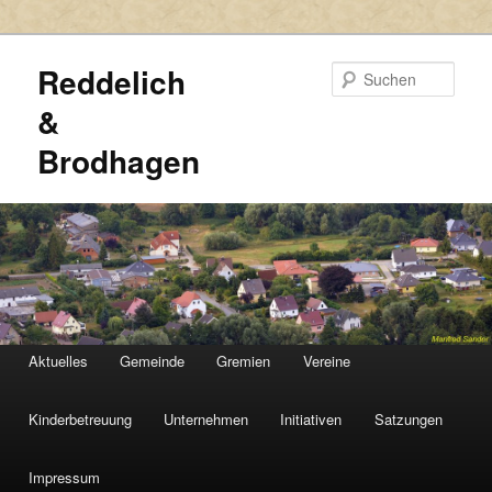
Reddelich
Such
&
Brodhagen
HAUPTMENÜ
Aktuelles
Gemeinde
Gremien
Vereine
Zum
Zum
primären
sekundären
Kinderbetreuung
Unternehmen
Initiativen
Satzungen
Inhalt
Inhalt
Impressum