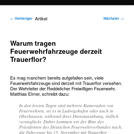
springen
springen
Artikel
←
Vorheriger
Nächster
→
Warum tragen
Feuerwehrfahrzeuge derzeit
Trauerflor?
Es mag manchem bereits aufgefallen sein, viele
Feuerwehrfahrzeuge sind derzeit mit Trauerflor versehen.
Der Wehrleiter der Reddelicher Freiwilligen Feuerwehr,
Matthias Elmer, schreibt dazu:
In den letzten Tagen sind mehrere Kameraden von
Feuerwehren, sei es in Ludwigshafen oder auch in
Oberhausen, während ihrer Dienstausübung, tödlich
verunglückt. Daher kommen wir der Bitte des
Präsidenten des Deutschen Feuerwehrverbandes nach,
die Fahrzeuge bis 15. November mit Trauerflor