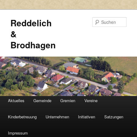
Reddelich
Such
&
Brodhagen
HAUPTMENÜ
Aktuelles
Gemeinde
Gremien
Vereine
Zum
Zum
primären
sekundären
Kinderbetreuung
Unternehmen
Initiativen
Satzungen
Inhalt
Inhalt
Impressum