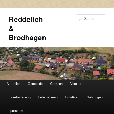
Reddelich
Such
&
Brodhagen
HAUPTMENÜ
Aktuelles
Gemeinde
Gremien
Vereine
Zum
Zum
primären
sekundären
Kinderbetreuung
Unternehmen
Initiativen
Satzungen
Inhalt
Inhalt
Impressum