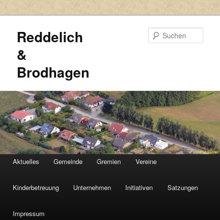
Reddelich
Such
&
Brodhagen
HAUPTMENÜ
Aktuelles
Gemeinde
Gremien
Vereine
Zum
Zum
primären
sekundären
Kinderbetreuung
Unternehmen
Initiativen
Satzungen
Inhalt
Inhalt
Impressum