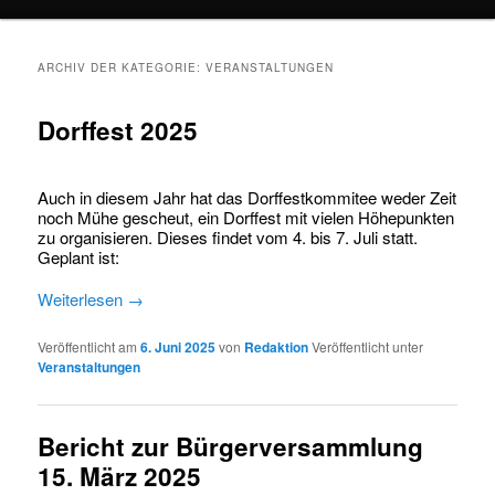
springen
springen
ARCHIV DER KATEGORIE:
VERANSTALTUNGEN
Dorffest 2025
Auch in diesem Jahr hat das Dorffestkommitee weder Zeit
noch Mühe gescheut, ein Dorffest mit vielen Höhepunkten
zu organisieren. Dieses findet vom 4. bis 7. Juli statt.
Geplant ist:
Weiterlesen
→
Veröffentlicht am
6. Juni 2025
von
Redaktion
Veröffentlicht unter
Veranstaltungen
Bericht zur Bürgerversammlung
15. März 2025