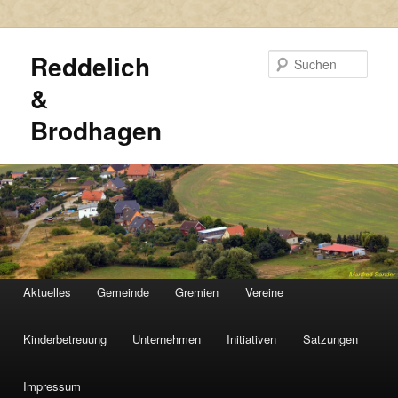
Reddelich
Such
&
Brodhagen
HAUPTMENÜ
Aktuelles
Gemeinde
Gremien
Vereine
Zum
Zum
primären
sekundären
Kinderbetreuung
Unternehmen
Initiativen
Satzungen
Inhalt
Inhalt
Impressum