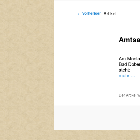
primären
sekundären
Artikel
←
Vorheriger
Inhalt
Inhalt
springen
springen
Amtsa
Am Montag
Bad Dober
steht:
mehr …
Der Artikel 