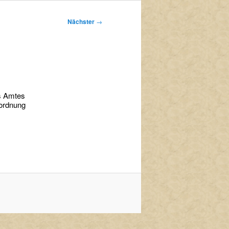
Nächster
→
s Amtes
sordnung