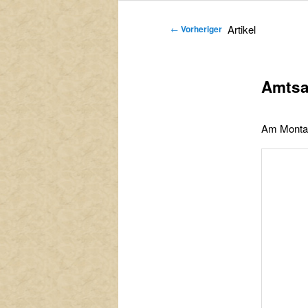
primären
sekundären
Artikel
←
Vorheriger
Inhalt
Inhalt
springen
springen
Amtsa
Am Montag