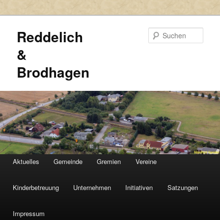
Reddelich
Such
&
Brodhagen
HAUPTMENÜ
Aktuelles
Gemeinde
Gremien
Vereine
Zum
Zum
primären
sekundären
Kinderbetreuung
Unternehmen
Initiativen
Satzungen
Inhalt
Inhalt
Impressum