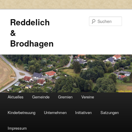
Reddelich
Such
&
Brodhagen
HAUPTMENÜ
Aktuelles
Gemeinde
Gremien
Vereine
Zum
Zum
primären
sekundären
Kinderbetreuung
Unternehmen
Initiativen
Satzungen
Inhalt
Inhalt
Impressum