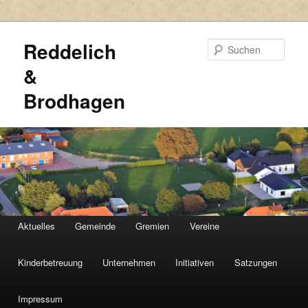
Reddelich
Such
&
Brodhagen
HAUPTMENÜ
Aktuelles
Gemeinde
Gremien
Vereine
Zum
Zum
primären
sekundären
Kinderbetreuung
Unternehmen
Initiativen
Satzungen
Inhalt
Inhalt
Impressum