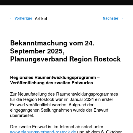
springen
springen
Artikel
←
Vorheriger
Nächster
→
Bekanntmachung vom 24.
September 2025,
Planungsverband Region Rostock
Regionales Raumentwicklungsprogramm –
Veröffentlichung des zweiten Entwurfes
Zur Neuaufstellung des Raumentwicklungsprogrammes
für die Region Rostock war im Januar 2024 ein erster
Entwurf veröffentlicht worden. Aufgrund der
eingegangenen Stellungnahmen wurde der Entwurf
überarbeitet.
Der zweite Entwurf ist im Internet ab sofort unter
www.planungsverband-rostock.de
und ab dem 6. Oktober