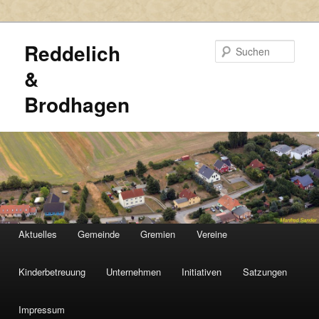
Reddelich
Such
&
Brodhagen
HAUPTMENÜ
Aktuelles
Gemeinde
Gremien
Vereine
Zum
Zum
primären
sekundären
Kinderbetreuung
Unternehmen
Initiativen
Satzungen
Inhalt
Inhalt
Impressum