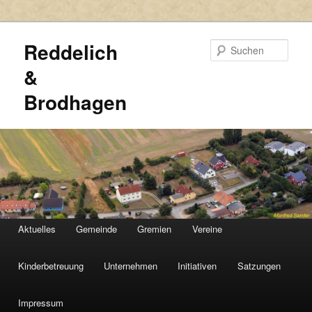
Reddelich
Such
&
Brodhagen
HAUPTMENÜ
Aktuelles
Gemeinde
Gremien
Vereine
Zum
Zum
primären
sekundären
Kinderbetreuung
Unternehmen
Initiativen
Satzungen
Inhalt
Inhalt
Impressum