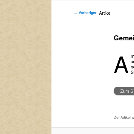
primären
sekundären
Artikel
←
Vorheriger
Inhalt
Inhalt
springen
springen
Gemei
A
m
a
n
S
Zum Si
Der Artikel 