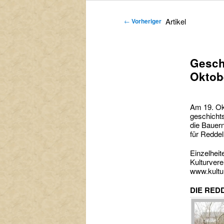
primären
sekundären
Artikel
←
Vorheriger
Inhalt
Inhalt
springen
springen
Gesch
Oktob
Am 19. Okt
geschichts
die Bauern
für Redde
Einzelhei
Kulturvere
www.kultur
DIE RED