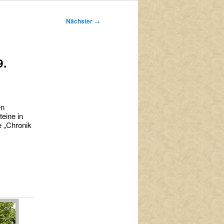
Nächster
→
9.
en
eine in
e „Chronik