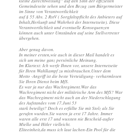
kleine Zurechtweisung“ auf den Sinn der offiziellen
Gemeindeseite sehen und den Bezug zum Bürgermeister
im Sinne von Verantwortlichkeit
auf § 55 Abs. 2 RstV ( Sorgfaltspflicht des Anbieters auf
Inhalt,Herkunft und Wahrheit der Internetseite). Diese
Verantwortlichkeit und eventuelle Konsequenzen
können auch unter Umständen auf seine Stellvertreter
übergehen.
Aber genug davon.
In meiner ersten,wie auch in dieser Mail handelt es
sich um meine ganz persönliche Meinung.
Im Klartext: Ich werfe Ihnen vor, unsere Internetseite
für Ihren Wahlkampf zu missbrauchen.Unter dem
Motto -Angriff ist die beste Verteidigung- verharmlosen
Sie Ihren Dienst beim MfS.
Es war ja nur das Wachregiment.War das
Wachregiment nicht der militärische Arm des MfS? War
das Wachregiment nicht auch an der Niederschlagung
des Aufstandes vom 17.Juni 53
stark beteiligt? Doch es erfüllte Sie mit Stolz als Sie
gerufen wurden.Sie waren ja erst 17 Jahre. Immer
waren alle erst 17 und wussten nie Bescheid-außer
Mielke und Hitler vielleicht.
Eliteeinheit,da muss ich laut lachen-Ein Pool für die