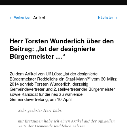
springen
springen
Artikel
←
Vorheriger
Nächster
→
Herr Torsten Wunderlich über den
Beitrag: „Ist der designierte
Bürgermeister …“
Zu dem Artikel von Ulf Lübs: „Ist der designierte
Bürgermeister Reddelichs ein Stasi-Mann?“ vom 30. März
2014 schrieb Torsten Wunderlich, derzeitig
Gemeindevertreter und 2. stellvertretender Bürgermeister
sowie Kandidat für die neu zu wählende
Gemeindevertretung, am 10. April:
Sehr geehrter Herr Lübs,
mit Erstaunen habe ich einen Artikel auf der offiziellen
Seite der Gemeinde Reddelich gelesen,