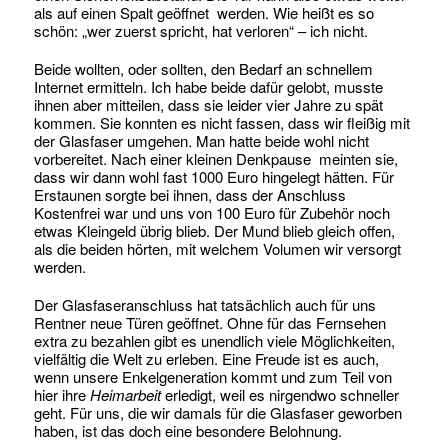
als auf einen Spalt geöffnet werden. Wie heißt es so
schön: „wer zuerst spricht, hat verloren“ – ich nicht.
Beide wollten, oder sollten, den Bedarf an schnellem
Internet ermitteln. Ich habe beide dafür gelobt, musste
ihnen aber mitteilen, dass sie leider vier Jahre zu spät
kommen. Sie konnten es nicht fassen, dass wir fleißig mit
der Glasfaser umgehen. Man hatte beide wohl nicht
vorbereitet. Nach einer kleinen Denkpause meinten sie,
dass wir dann wohl fast 1000 Euro hingelegt hätten. Für
Erstaunen sorgte bei ihnen, dass der Anschluss
Kostenfrei war und uns von 100 Euro für Zubehör noch
etwas Kleingeld übrig blieb. Der Mund blieb gleich offen,
als die beiden hörten, mit welchem Volumen wir versorgt
werden.
Der Glasfaseranschluss hat tatsächlich auch für uns
Rentner neue Türen geöffnet. Ohne für das Fernsehen
extra zu bezahlen gibt es unendlich viele Möglichkeiten,
vielfältig die Welt zu erleben. Eine Freude ist es auch,
wenn unsere Enkelgeneration kommt und zum Teil von
hier ihre
Heimarbeit
erledigt, weil es nirgendwo schneller
geht. Für uns, die wir damals für die Glasfaser geworben
haben, ist das doch eine besondere Belohnung.