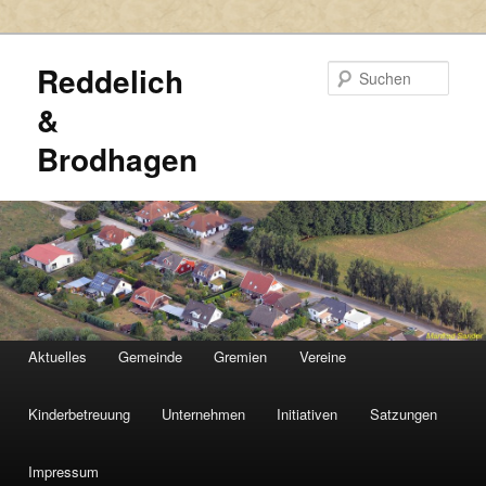
Reddelich
Such
&
Brodhagen
HAUPTMENÜ
Aktuelles
Gemeinde
Gremien
Vereine
Zum
Zum
primären
sekundären
Kinderbetreuung
Unternehmen
Initiativen
Satzungen
Inhalt
Inhalt
Impressum