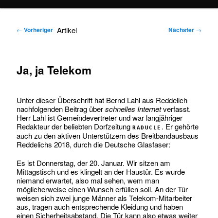
springen
springen
Artikel
←
Vorheriger
Nächster
→
Ja, ja Telekom
Unter dieser Überschrift hat Bernd Lahl aus Reddelich
nachfolgenden Beitrag über
schnelles Internet
verfasst.
Herr Lahl ist Gemeindevertreter und war langjähriger
Redakteur der beliebten Dorfzeitung
. Er gehörte
raducle
auch zu den aktiven Unterstützern des Breitbandausbaus
Reddelichs 2018, durch die Deutsche Glasfaser:
Es ist Donnerstag, der 20. Januar. Wir sitzen am
Mittagstisch und es klingelt an der Haustür. Es wurde
niemand erwartet, also mal sehen, wem man
möglicherweise einen Wunsch erfüllen soll. An der Tür
weisen sich zwei junge Männer als Telekom-Mitarbeiter
aus, tragen auch entsprechende Kleidung und haben
einen Sicherheitsabstand. Die Tür kann also etwas weiter