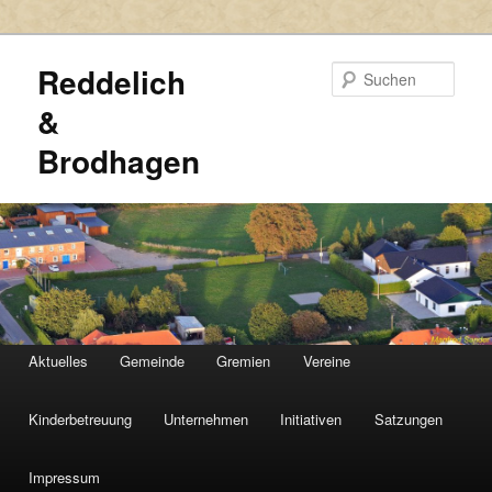
Reddelich
Such
&
Brodhagen
HAUPTMENÜ
Aktuelles
Gemeinde
Gremien
Vereine
Zum
Zum
primären
sekundären
Kinderbetreuung
Unternehmen
Initiativen
Satzungen
Inhalt
Inhalt
Impressum