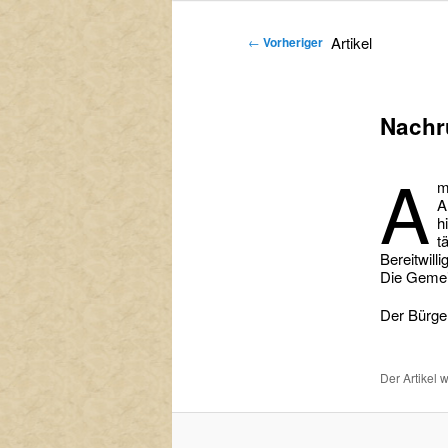
primären
sekundären
Artikel
←
Vorheriger
Inhalt
Inhalt
springen
springen
Nachr
A
m
A
h
t
Bereitwill
Die Gemein
Der Bürge
Der Artikel 