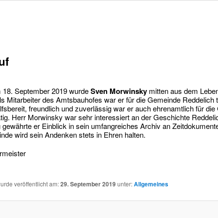
uf
 18. September 2019 wurde
Sven Morwinsky
mitten aus dem Leben
ls Mitarbeiter des Amtsbauhofes war er für die Gemeinde Reddelich tä
ilfsbereit, freundlich und zuverlässig war er auch ehrenamtlich für d
ätig. Herr Morwinsky war sehr interessiert an der Geschichte Reddeli
ig gewährte er Einblick in sein umfangreiches Archiv an Zeitdokument
de wird sein Andenken stets in Ehren halten.
rmeister
wurde veröffentlicht am:
29. September 2019
unter:
Allgemeines