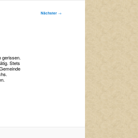
Nächster
→
 gerissen.
tig. Stets
ie Gemeinde
chs.
en.