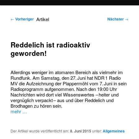
springen
springen
Artikel
←
Vorheriger
Nächster
→
Reddelich ist radioaktiv
geworden!
Allerdings weniger im atomaren Bereich als vielmehr im
Rundfunk. Am Samstag, den 27. Juni hat NDR 1 Radio
MV die Aufzeichnung der Plappermöhl vom 7. Juni in sein
Radioprogramm aufgenommen. Nach den 19:00 Uhr
Nachrichten wird dort viel Wissenswertes – heiter und
vergnüglich verpackt – aus und über Reddelich und
Brodhagen zu hören sein.
mehr …
Der Artikel wurde veröffentlicht am:
8. Juni 2015
unter:
Allgemeines