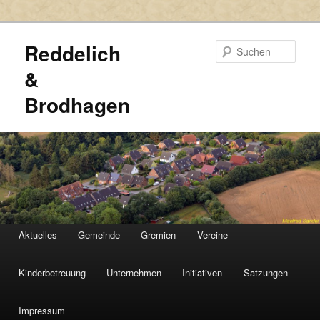
Reddelich
Such
&
Brodhagen
HAUPTMENÜ
Aktuelles
Gemeinde
Gremien
Vereine
Zum
Zum
primären
sekundären
Kinderbetreuung
Unternehmen
Initiativen
Satzungen
Inhalt
Inhalt
Impressum