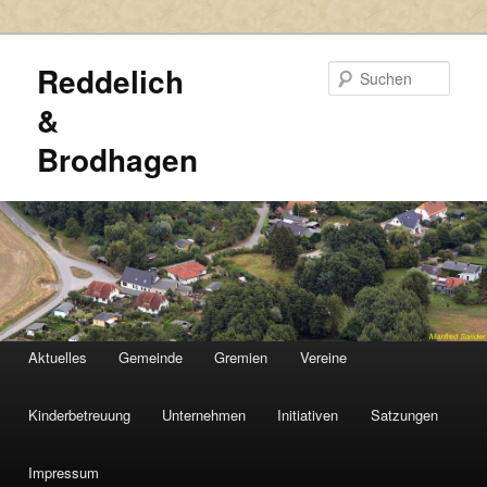
Reddelich
Such
&
Brodhagen
HAUPTMENÜ
Aktuelles
Gemeinde
Gremien
Vereine
Zum
Zum
primären
sekundären
Kinderbetreuung
Unternehmen
Initiativen
Satzungen
Inhalt
Inhalt
Impressum