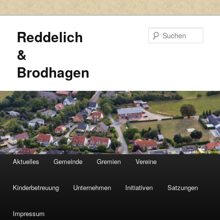
Reddelich
Such
&
Brodhagen
HAUPTMENÜ
Aktuelles
Gemeinde
Gremien
Vereine
Zum
Zum
primären
sekundären
Kinderbetreuung
Unternehmen
Initiativen
Satzungen
Inhalt
Inhalt
Impressum