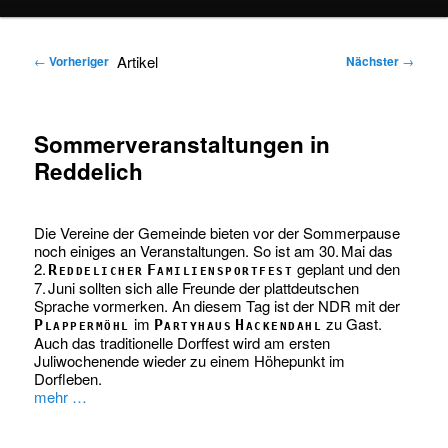
springen
springen
Artikel
←
Vorheriger
Nächster
→
Sommerveranstaltungen in
Reddelich
Die Vereine der Gemeinde bieten vor der Sommerpause
noch einiges an Veranstaltungen. So ist am 30. Mai das
2.
geplant und den
Reddelicher Familiensportfest
7. Juni sollten sich alle Freunde der plattdeutschen
Sprache vormerken. An diesem Tag ist der NDR mit der
im
zu Gast.
Plappermöhl
Partyhaus Hackendahl
Auch das traditionelle Dorffest wird am ersten
Juliwochenende wieder zu einem Höhepunkt im
Dorfleben.
mehr …