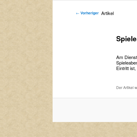
primären
sekundären
Artikel
←
Vorheriger
Inhalt
Inhalt
springen
springen
Spiel
Am Diensta
Spieleabe
Eintritt ist
Der Artikel 