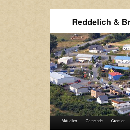
Reddelich & B
HAUPTMENÜ
Aktuelles
Gemeinde
Gremien
Zum
Zum