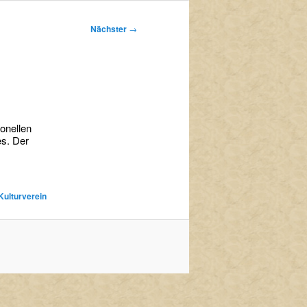
Nächster
→
onellen
es. Der
Kulturverein