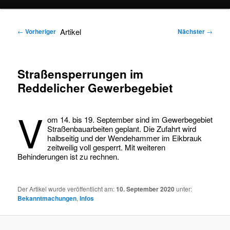
springen
springen
Artikel
←
Vorheriger
Nächster
→
Straßensperrungen im
Reddelicher Gewerbegebiet
V
om 14. bis 19. September sind im Gewerbegebiet
Straßenbauarbeiten geplant. Die Zufahrt wird
halbseitig und der Wendehammer im Eikbrauk
zeitweilig voll gesperrt. Mit weiteren
Behinderungen ist zu rechnen.
Der Artikel wurde veröffentlicht am:
10. September 2020
unter:
Bekanntmachungen
,
Infos