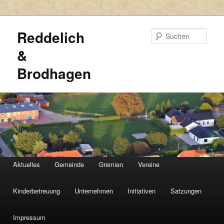
Reddelich
Such
&
Brodhagen
HAUPTMENÜ
Aktuelles
Gemeinde
Gremien
Vereine
Zum
Zum
primären
sekundären
Kinderbetreuung
Unternehmen
Initiativen
Satzungen
Inhalt
Inhalt
Impressum