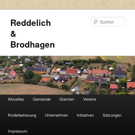
Reddelich
Such
&
Brodhagen
HAUPTMENÜ
Aktuelles
Gemeinde
Gremien
Vereine
Zum
Zum
primären
sekundären
Kinderbetreuung
Unternehmen
Initiativen
Satzungen
Inhalt
Inhalt
Impressum