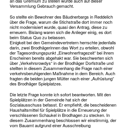
an das Gremium zu stellen wurde auch auf dieser
Versammlung Gebrauch gemacht.
So stellte ein Bewohner des Bäudnerbargs in Reddelich
über die Frage, warum die Stichstraße dort immer noch
nicht modernisiert wurde, quasi den Antrag, diese zu
erneuern. Bislang waren sich die Anlieger einig, es dort
beim Status Quo zu belassen.
Einigkeit bei den Gemeindevertretern herrschte jedenfalls
darin, zwei Brodhägerinnen das Wort zu erteilen, obwohl
der Tagesordnungspunkt „Einwohnerfragezeit“ bei ihrem
Erscheinen bereits abgehakt war. Sie beschwerten sich
über „Verkehrsrowdys“ in der Brodhäger Dorfstraße und
stellten in diesem Zusammenhang die Frage nach einer
verkehrsberuhigenden Maßnahme in dem Bereich. Auch
fragten die beiden jungen Mütter nach einer „Aufrüstung“
des Brodhäger Spielplatzes.
Die letzte Frage konnte ich sofort beantworten. Mit den
Spielplätzen in der Gemeinde hat sich der
Sozialausschuss befasst. Er empfiehlt, die bescheidenen
Haushaltsmittel für Spielplätze in die Erneuerung der
verschlissenen Schaukel in Brodhagen zu stecken. In
diesem Zusammenhang beschlossen wir einstimmig, der
vom Bauamt aufgrund einer Ausschreibung