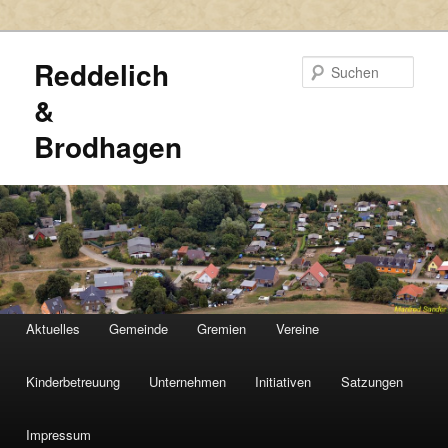
Reddelich
Such
&
Brodhagen
HAUPTMENÜ
Aktuelles
Gemeinde
Gremien
Vereine
Zum
Zum
primären
sekundären
Kinderbetreuung
Unternehmen
Initiativen
Satzungen
Inhalt
Inhalt
Impressum