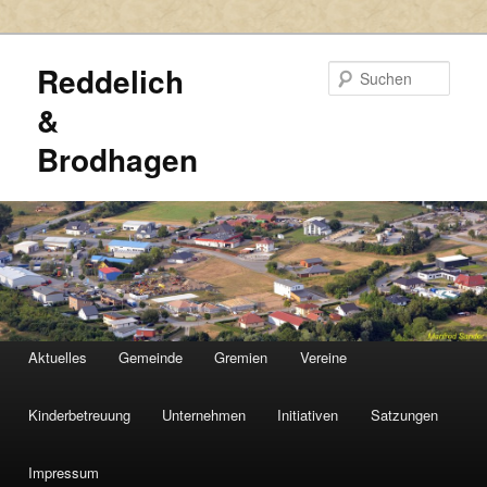
Reddelich
Such
&
Brodhagen
HAUPTMENÜ
Aktuelles
Gemeinde
Gremien
Vereine
Zum
Zum
primären
sekundären
Kinderbetreuung
Unternehmen
Initiativen
Satzungen
Inhalt
Inhalt
Impressum