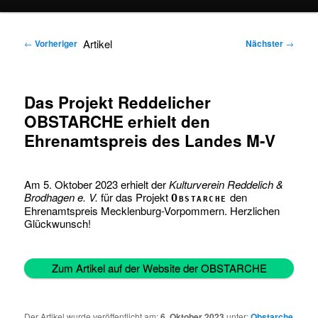
springen
springen
Artikel
←
Vorheriger
Nächster
→
Das Projekt Reddelicher
OBSTARCHE erhielt den
Ehrenamtspreis des Landes M-V
Am 5. Oktober 2023 erhielt der
Kulturverein Reddelich &
Brodhagen e. V.
für das Projekt
den
Obstarche
Ehrenamtspreis Mecklenburg-Vorpommern. Herzlichen
Glückwunsch!
Zum Artikel auf der Website der OBSTARCHE
Der Artikel wurde veröffentlicht am:
6. Oktober 2023
unter:
Obstarche