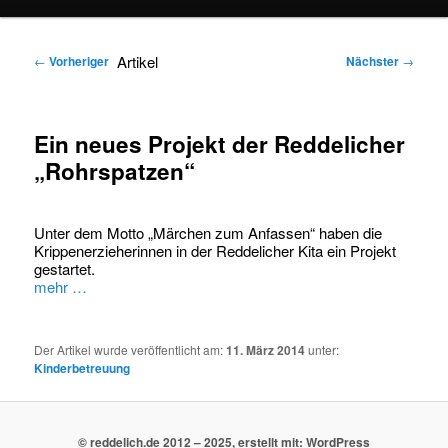
springen
springen
Artikel
←
Vorheriger
Nächster
→
Ein neues Projekt der Reddelicher
„Rohrspatzen“
Unter dem Motto „Märchen zum Anfassen“ haben die
Krippenerzieherinnen in der Reddelicher Kita ein Projekt
gestartet.
mehr …
Der Artikel wurde veröffentlicht am:
11. März 2014
unter:
Kinderbetreuung
© reddelich.de 2012 – 2025, erstellt mit: WordPress