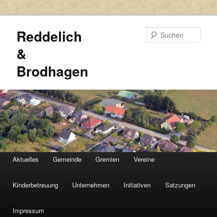
Reddelich
Such
&
Brodhagen
HAUPTMENÜ
Aktuelles
Gemeinde
Gremien
Vereine
Zum
Zum
primären
sekundären
Kinderbetreuung
Unternehmen
Initiativen
Satzungen
Inhalt
Inhalt
Impressum