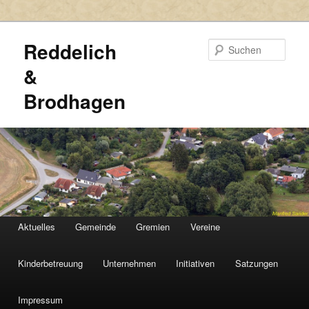
Reddelich
Such
&
Brodhagen
HAUPTMENÜ
Aktuelles
Gemeinde
Gremien
Vereine
Zum
Zum
primären
sekundären
Kinderbetreuung
Unternehmen
Initiativen
Satzungen
Inhalt
Inhalt
Impressum