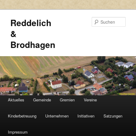
Reddelich
Such
&
Brodhagen
HAUPTMENÜ
Aktuelles
Gemeinde
Gremien
Vereine
Zum
Zum
primären
sekundären
Kinderbetreuung
Unternehmen
Initiativen
Satzungen
Inhalt
Inhalt
Impressum