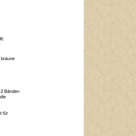
lt:
e
e braune
n 2 Bänden
die
 für