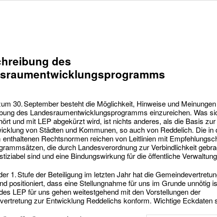
chreibung des
sraumentwicklungsprogramms
zum 30. September besteht die Möglichkeit, Hinweise und Meinungen
ibung des Landesraumentwicklungsprogramms einzureichen. Was si
hört und mit LEP abgekürzt wird, ist nichts anderes, als die Basis zur
cklung von Städten und Kommunen, so auch von Reddelich. Die in
enthaltenen Rechtsnormen reichen von Leitlinien mit Empfehlungsc
ogrammsätzen, die durch Landesverordnung zur Verbindlichkeit gebra
stiziabel sind und eine Bindungswirkung für die öffentliche Verwaltun
 der 1. Stufe der Beteiligung im letzten Jahr hat die Gemeindevertretun
d positioniert, dass eine Stellungnahme für uns im Grunde unnötig is
des LEP für uns gehen weitestgehend mit den Vorstellungen der
ertretung zur Entwicklung Reddelichs konform. Wichtige Eckdaten s