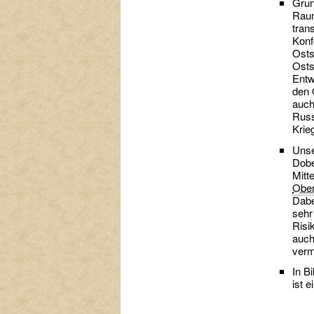
Grun
Raum
tran
Konf
Osts
Osts
Entw
den 
auch
Russ
Krie
Unse
Dobe
Mitt
Obe
Dabe
sehr
Risi
auch
verm
In Bi
ist e