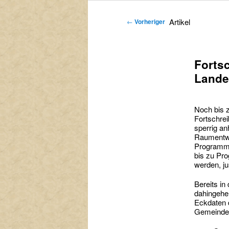
primären
sekundären
Artikel
←
Vorheriger
Inhalt
Inhalt
springen
springen
Forts
Lande
Noch bis 
Fortschre
sperrig an
Raumentwi
Programm 
bis zu Pr
werden, ju
Bereits in
dahingehen
Eckdaten 
Gemeindev