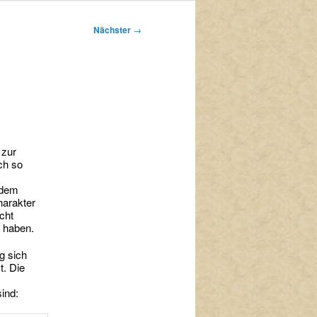
Nächster
→
 zur
ch so
 dem
harakter
cht
g haben.
g sich
t. Die
ind: