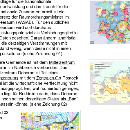
dlage für die transnationale
entwicklung und damit auch für die
snationale Zusammen-arbeit ist die
erenz der Raumordnungsminister im
eeraum (VASAB). Für den südlichen
eeraum wird dort durchaus
icklungspotenzial als Verbindungsglied in
Osten gesehen. Daran ändern langfristig
 die derzeitigen Verstimmungen mit
land wenig, wenn diese nicht in einen
g eskalieren.(siehe Zeichnung 01)
re Gemeinde ist mit dem
Mittelzentrum
ran im Nahbereich verbunden. Das
elzentrum Doberan ist Teil eines
rzentrums
mit dem
Zentralen Ort
Rostock.
i ist die wirtschaftliche Verflechtung nicht
 ausgeprägt. Ein, wahrscheinlich geringes,
ko liegt für Reddelich darin, dass Doberan
 noch seinen derzeitigen Status als „Bad“
asseln könnte. (siehe Zeicnung 02)
ld 03
in