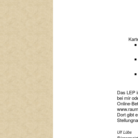
Kart
Das LEP in
bei mir od
Online-Bet
www.raum
Dort gibt 
Stellungn
Ulf Lübs
Bürgermeist