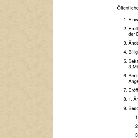
Öffentliche
Einw
Eröf
der 
Ände
Bill
Beka
3. M
Beri
Ange
Eröf
1. Ä
Besc