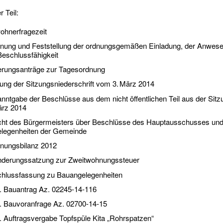
r Teil:
ohnerfragezeit
fnung und Feststellung der ordnungsgemäßen Einladung, der Anwese
Beschlussfähigkeit
rungsanträge zur Tagesordnung
igung der Sitzungsniederschrift vom 3. März 2014
nntgabe der Beschlüsse aus dem nicht öffentlichen Teil aus der Sit
ärz 2014
cht des Bürgermeisters über Beschlüsse des Hauptausschusses und
legenheiten der Gemeinde
fnungsbilanz 2012
nderungssatzung zur Zweitwohnungssteuer
hlussfassung zu Bauangelegenheiten
Bauantrag Az. 02245-14-116
Bauvoranfrage Az. 02700-14-15
Auftragsvergabe Topfspüle Kita „Rohrspatzen“