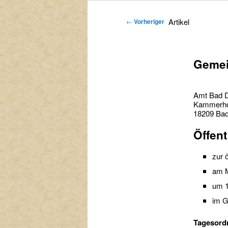
primären
sekundären
Artikel
←
Vorheriger
Inhalt
Inhalt
springen
springen
Gemei
Amt Bad 
Kammerho
18209 Ba
Öffen
zur 
am M
um 1
im G
Tagesord