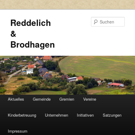
Reddelich
Such
&
Brodhagen
HAUPTMENÜ
Aktuelles
Gemeinde
Gremien
Vereine
Zum
Zum
primären
sekundären
Kinderbetreuung
Unternehmen
Initiativen
Satzungen
Inhalt
Inhalt
Impressum