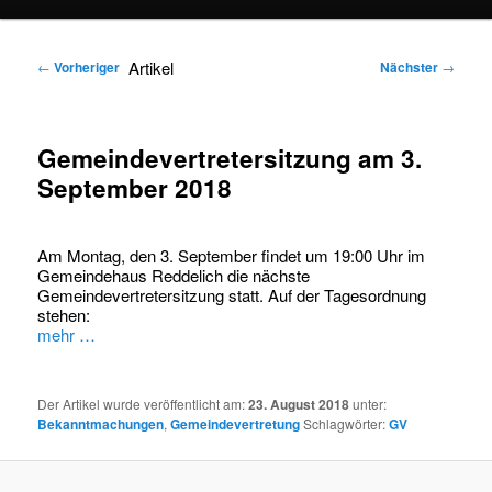
springen
springen
Artikel
←
Vorheriger
Nächster
→
Gemeindevertretersitzung am 3.
September 2018
Am Montag, den 3. September findet um 19:00 Uhr im
Gemeindehaus Reddelich die nächste
Gemeindevertretersitzung statt. Auf der Tagesordnung
stehen:
mehr …
Der Artikel wurde veröffentlicht am:
23. August 2018
unter:
Bekanntmachungen
,
Gemeindevertretung
Schlagwörter:
GV