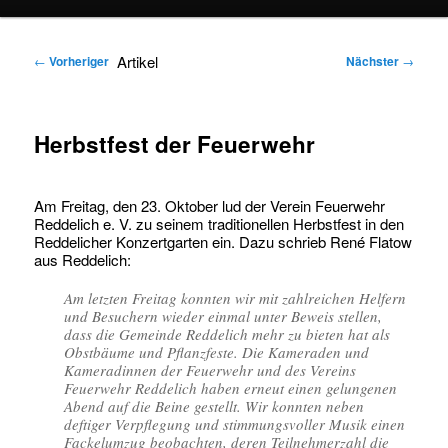
springen
springen
Artikel
←
Vorheriger
Nächster
→
Herbstfest der Feuerwehr
Am Freitag, den 23. Oktober lud der Verein Feuerwehr
Reddelich e. V. zu seinem traditionellen Herbstfest in den
Reddelicher Konzertgarten ein. Dazu schrieb René Flatow
aus Reddelich:
Am letzten Freitag konnten wir mit zahlreichen Helfern
und Besuchern wieder einmal unter Beweis stellen,
dass die Gemeinde Reddelich mehr zu bieten hat als
Obstbäume und Pflanzfeste. Die Kameraden und
Kameradinnen der Feuerwehr und des Vereins
Feuerwehr Reddelich haben erneut einen gelungenen
Abend auf die Beine gestellt. Wir konnten neben
deftiger Verpflegung und stimmungsvoller Musik einen
Fackelumzug beobachten, deren Teilnehmerzahl die