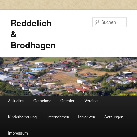
Reddelich
Such
&
Brodhagen
HAUPTMENÜ
Aktuelles
Gemeinde
Gremien
Vereine
Zum
Zum
primären
sekundären
Kinderbetreuung
Unternehmen
Initiativen
Satzungen
Inhalt
Inhalt
Impressum