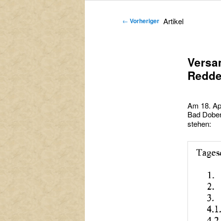
primären
sekundären
Artikel
←
Vorheriger
Inhalt
Inhalt
springen
springen
Versa
Redde
Am 18. Apr
Bad Dober
stehen: