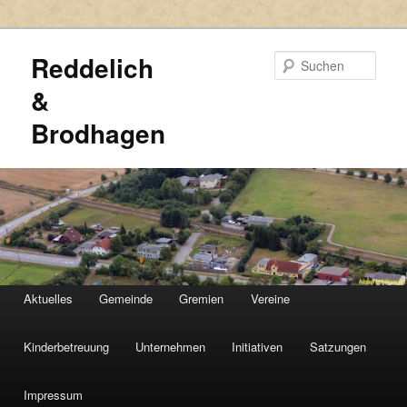
Reddelich
Such
&
Brodhagen
HAUPTMENÜ
Aktuelles
Gemeinde
Gremien
Vereine
Zum
Zum
primären
sekundären
Kinderbetreuung
Unternehmen
Initiativen
Satzungen
Inhalt
Inhalt
Impressum