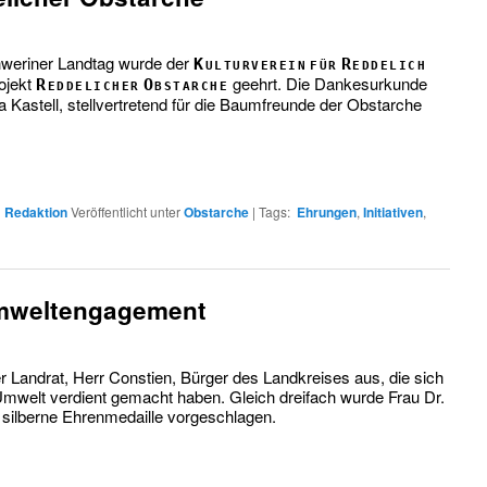
hweriner Landtag wurde der
Kulturverein für Reddelich
ojekt
geehrt. Die Dankesurkunde
Reddelicher Obstarche
 Kastell, stellvertretend für die Baumfreunde der Obstarche
n
Redaktion
Veröffentlicht unter
Obstarche
|
Tags:
Ehrungen
,
Initiativen
,
Umweltengagement
 Landrat, Herr Constien, Bürger des Landkreises aus, die sich
mwelt verdient gemacht haben. Gleich dreifach wurde Frau Dr.
ie silberne Ehrenmedaille vorgeschlagen.