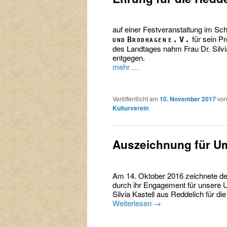
auf einer Festveranstaltung im Sc
für sein Pr
und Brodhagen e. V.
des Landtages nahm Frau Dr. Silvia
entgegen.
mehr …
Veröffentlicht am
10. November 2017
vo
Kulturverein
Auszeichnung für 
Am 14. Oktober 2016 zeichnete der
durch ihr Engagement für unsere U
Silvia Kastell aus Reddelich für d
Weiterlesen
→