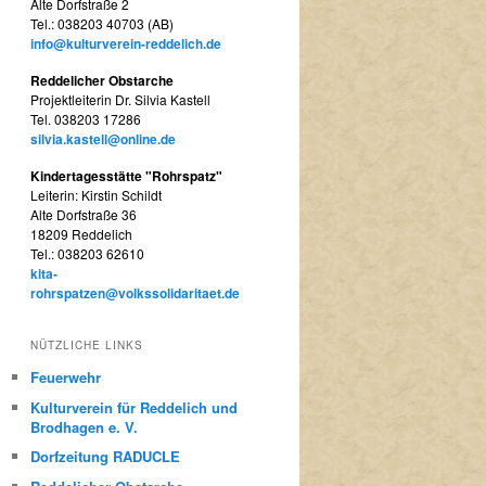
Alte Dorfstraße 2
Tel.: 038203 40703 (AB)
info@kulturverein-reddelich.de
Reddelicher Obstarche
Projektleiterin Dr. Silvia Kastell
Tel. 038203 17286
silvia.kastell@online.de
Kindertagesstätte "Rohrspatz"
Leiterin: Kirstin Schildt
Alte Dorfstraße 36
18209 Reddelich
Tel.: 038203 62610
kita-
rohrspatzen@volkssolidaritaet.de
NÜTZLICHE LINKS
Feuerwehr
Kulturverein für Reddelich und
Brodhagen e. V.
Dorfzeitung RADUCLE