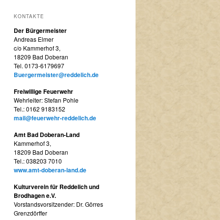
KONTAKTE
Der Bürgermeister
Andreas Elmer
c/o Kammerhof 3,
18209 Bad Doberan
Tel. 0173-6179697
Buergermeister@reddelich.de
Freiwillige Feuerwehr
Wehrleiter: Stefan Pohle
Tel.: 0162 9183152
mail@feuerwehr-reddelich.de
Amt Bad Doberan-Land
Kammerhof 3,
18209 Bad Doberan
Tel.: 038203 7010
www.amt-doberan-land.de
Kulturverein für Reddelich und
Brodhagen e.V.
Vorstandsvorsitzender: Dr. Görres
Grenzdörffer