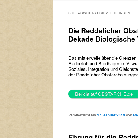
primären
sekundären
SCHLAGWORT-ARCHIV:
EHRUNGEN
Inhalt
Inhalt
Die Reddelicher Obsta
springen
springen
Dekade Biologische V
Das mittlerweile über die Grenzen
Reddelich und Brodhagen e. V. wur
Soziales, Integration und Gleich
der Reddelicher Obstarche ausgez
Bericht auf OBSTARCHE
Veröffentlicht am
27. Januar 2019
von
Re
Ehrung für die Redd