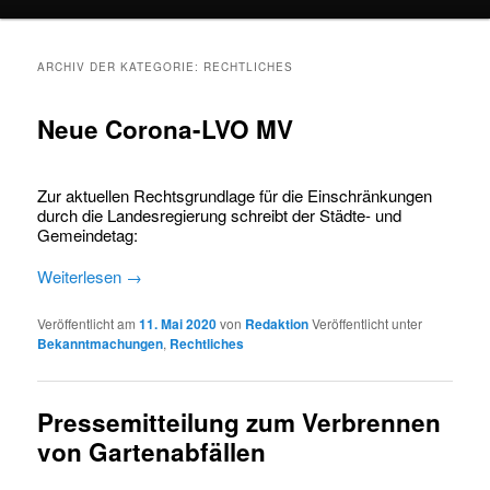
springen
springen
ARCHIV DER KATEGORIE:
RECHTLICHES
Neue Corona-LVO MV
Zur aktuellen Rechtsgrundlage für die Einschränkungen
durch die Landesregierung schreibt der Städte- und
Gemeindetag:
Weiterlesen
→
Veröffentlicht am
11. Mai 2020
von
Redaktion
Veröffentlicht unter
Bekanntmachungen
,
Rechtliches
Pressemitteilung zum Verbrennen
von Gartenabfällen