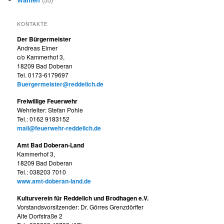
KONTAKTE
Der Bürgermeister
Andreas Elmer
c/o Kammerhof 3,
18209 Bad Doberan
Tel. 0173-6179697
Buergermeister@reddelich.de
Freiwillige Feuerwehr
Wehrleiter: Stefan Pohle
Tel.: 0162 9183152
mail@feuerwehr-reddelich.de
Amt Bad Doberan-Land
Kammerhof 3,
18209 Bad Doberan
Tel.: 038203 7010
www.amt-doberan-land.de
Kulturverein für Reddelich und Brodhagen e.V.
Vorstandsvorsitzender: Dr. Görres Grenzdörffer
Alte Dorfstraße 2