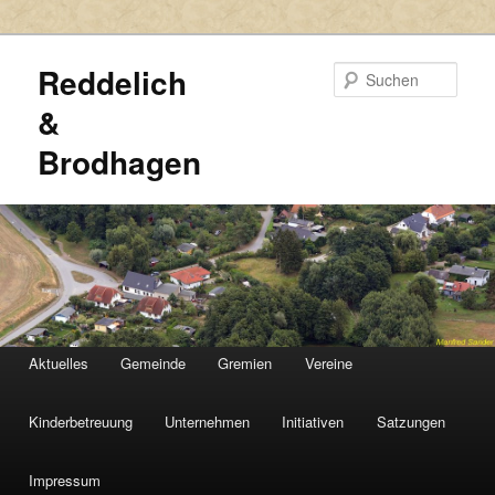
Reddelich
Such
&
Brodhagen
HAUPTMENÜ
Aktuelles
Gemeinde
Gremien
Vereine
Zum
Zum
primären
sekundären
Kinderbetreuung
Unternehmen
Initiativen
Satzungen
Inhalt
Inhalt
Impressum