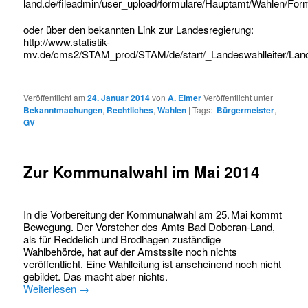
land.de/fileadmin/user_upload/formulare/Hauptamt/Wahlen/For
oder über den bekannten Link zur Landesregierung:
http://www.statistik-
mv.de/cms2/STAM_prod/STAM/de/start/_Landeswahlleiter/Land
Veröffentlicht am
24. Januar 2014
von
A. Elmer
Veröffentlicht unter
Bekanntmachungen
,
Rechtliches
,
Wahlen
|
Tags:
Bürgermeister
,
GV
Zur Kommunalwahl im Mai 2014
In die Vorbereitung der Kommunalwahl am 25. Mai kommt
Bewegung. Der Vorsteher des Amts Bad Doberan-Land,
als für Reddelich und Brodhagen zuständige
Wahlbehörde, hat auf der Amstssite noch nichts
veröffentlicht. Eine Wahlleitung ist anscheinend noch nicht
gebildet. Das macht aber nichts.
Weiterlesen
→