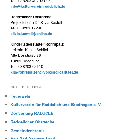
Tel.: 038203 40703 (AB)
info@kulturverein-reddelich.de
Reddelicher Obstarche
Projektleiterin Dr. Silvia Kastell
Tel. 038203 17286
silvia.kastell@online.de
Kindertagesstätte "Rohrspatz"
Leiterin: Kirstin Schildt
Alte Dorfstraße 36
18209 Reddelich
Tel.: 038203 62610
kita-rohrspatzen@volkssolidaritaet.de
NÜTZLICHE LINKS
Feuerwehr
Kulturverein für Reddelich und Brodhagen e. V.
Dorfzeitung RADUCLE
Reddelicher Obstarche
Gemeindechronik
Amt Bad Doberan-Land